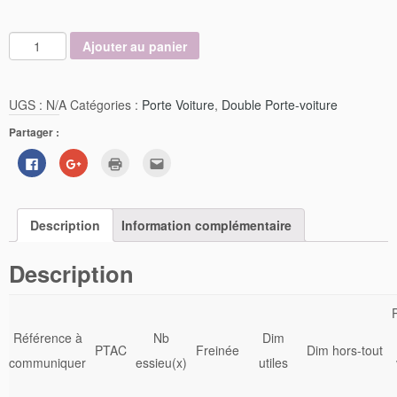
Ajouter au panier
UGS :
N/A
Catégories :
Porte Voiture
,
Double Porte-voiture
Partager :
Cliquez
Cliquez
Cliquer
Cliquez
pour
pour
pour
pour
partager
partager
imprimer(ouvre
envoyer
sur
sur
dans
par
Facebook(ouvre
Google+
une
e-
dans
(ouvre
nouvelle
mail
Description
une
dans
Information complémentaire
fenêtre)
à
nouvelle
une
un
fenêtre)
nouvelle
ami(ouvre
fenêtre)
dans
Description
une
nouvelle
fenêtre)
Référence à
Nb
Dim
PTAC
Freinée
Dim hors-tout
communiquer
essieu(x)
utiles