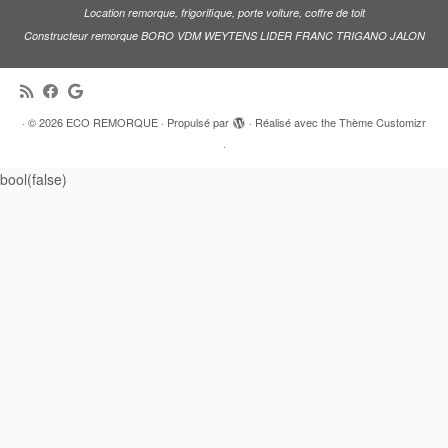
Location remorque, frigorifique, porte voiture, coffre de toit
Constructeur remorque BORO VDM WEYTENS LIDER FRANC TRIGANO JALON
·
© 2026
ECO REMORQUE
·
Propulsé par
·
Réalisé avec the
Thème Customizr
·
bool(false)