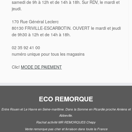
samedi de 9h à 12h et de 14h à 18h. Sur RDV, le mardi et
jeudi.
170 Rue Général Leclerc
80130 FRIVILLE-ESCARBOTIN. OUVERT le mardi et jeudi
de 9h30 à 12h et de 14h à 18h.
02 35 92 41 00
numéro unique pour tous les magasins
Clic!
MODE DE PAIEMENT
ECO REMORQUE
Entre Rouen et Le Havre en Seine-maritime. Dans la Somme en Picardie proche Amiens et
Abbeville.
Rachat activité MR REMORQUES Chepy
Vente remorque pas cher et livraison dans toute la France