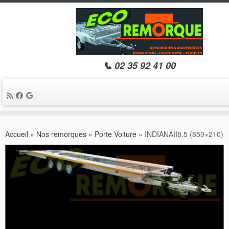
📞 02 35 92 41 00
Passer
au
Accueil
»
Nos remorques
»
Porte Voiture
»
INDIANAII8.5 (850×210)
contenu