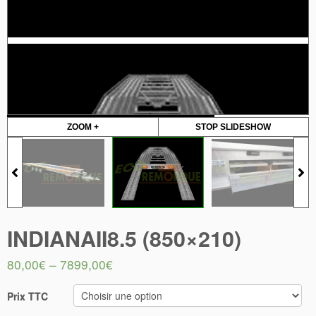
ZOOM +
STOP SLIDESHOW
INDIANAII8.5 (850×210)
80,00
€
–
7899,00
€
Prix TTC