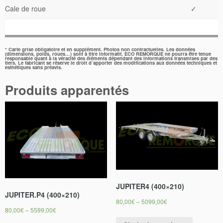
Cale de roue
✓
* Carte grise obligatoire et en supplément. Photos non contractuelles. Les données
(dimensions, poids, roues…) sont à titre informatif, ECO REMORQUE ne pourra être tenue
responsable quant à la véracité des éléments dépendant des informations transmises par des
tiers. Le fabricant se réserve le droit d’apporter des modifications aux données techniques et
esthétiques sans préavis.
Produits apparentés
JUPITER4 (400×210)
JUPITER.P4 (400×210)
80,00
€
–
5099,00
€
80,00
€
–
5599,00
€