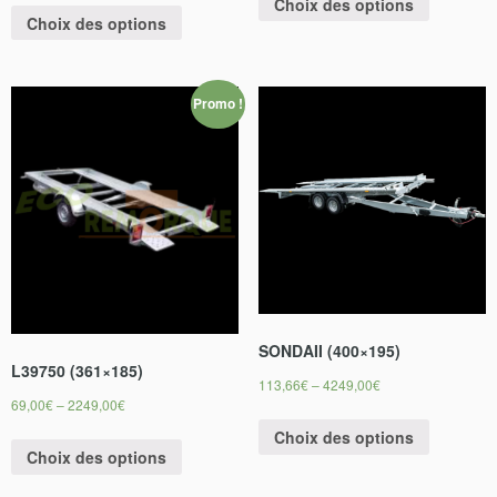
Choix des options
Choix des options
Promo !
SONDAII (400×195)
L39750 (361×185)
113,66
€
–
4249,00
€
69,00
€
–
2249,00
€
Choix des options
Choix des options