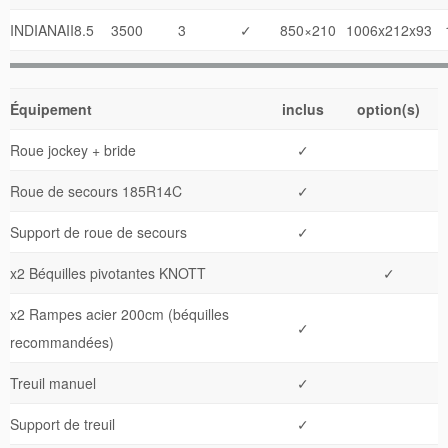
INDIANAII8.5
3500
3
✓
850×210
1006x212x93
Équipement
inclus
option(s)
Roue jockey + bride
✓
Roue de secours 185R14C
✓
Support de roue de secours
✓
x2 Béquilles pivotantes KNOTT
✓
x2 Rampes acier 200cm (béquilles
✓
recommandées)
Treuil manuel
✓
Support de treuil
✓