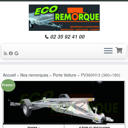
📞 02 35 92 41 00
Passer
au
Accueil
»
Nos remorques
»
Porte Voiture
»
PV360H13 (360×180)
contenu
Promo !