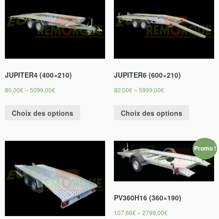
JUPITER4 (400×210)
JUPITER6 (600×210)
80,00
€
–
5099,00
€
80,00
€
–
5999,00
€
Choix des options
Choix des options
Promo !
PV360H16 (360×190)
107,66
€
–
2799,00
€