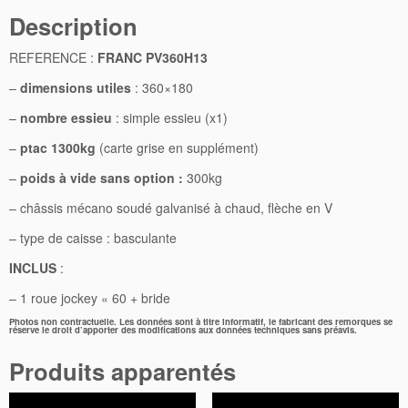
fenêtre)
dans
Description
une
nouvelle
fenêtre)
REFERENCE :
FRANC PV360H13
–
dimensions utiles
: 360×180
–
nombre essieu
: simple essieu (x1)
–
ptac 1300kg
(carte grise en supplément)
–
poids à vide sans option :
300kg
– châssis mécano soudé galvanisé à chaud, flèche en V
– type de caisse : basculante
INCLUS
:
– 1 roue jockey « 60 + bride
Photos non contractuelle. Les données sont à titre informatif, le fabricant des remorques se
réserve le droit d’apporter des modifications aux données techniques sans préavis.
Produits apparentés