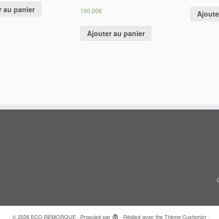
Ajouter au panier
·
© 2026
ECO REMORQUE
·
Propulsé par
·
Réalisé avec the
Thème Customizr
·