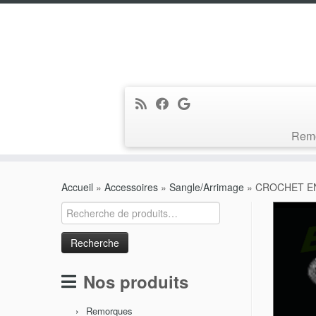
Rem
Passer
au
Accueil
»
Accessoires
»
Sangle/Arrimage
»
CROCHET E
contenu
Recherche
pour :
Nos produits
Remorques