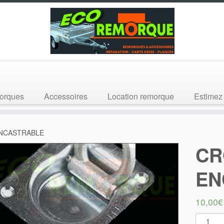
orques
Accessoires
Location remorque
Estimez 
NCASTRABLE
CR
EN
10,00
€