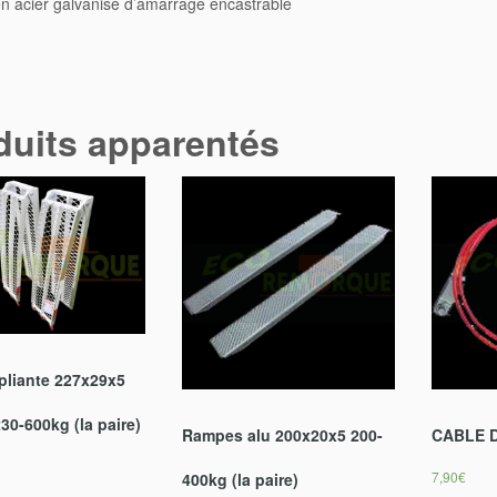
duits apparentés
liante 227x29x5
30-600kg (la paire)
Rampes alu 200x20x5 200-
CABLE 
7,90
€
400kg (la paire)
r au panier
150,00
€
Ajoute