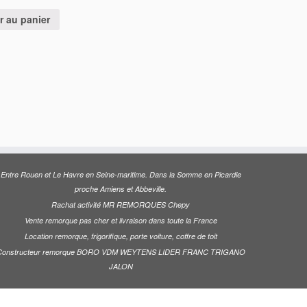
Entre Rouen et Le Havre en Seine-maritime. Dans la Somme en Picardie
proche Amiens et Abbeville.
Rachat activité MR REMORQUES Chepy
Vente remorque pas cher et livraison dans toute la France
Location remorque, frigorifique, porte voiture, coffre de toit
Constructeur remorque BORO VDM WEYTENS LIDER FRANC TRIGANO
JALON