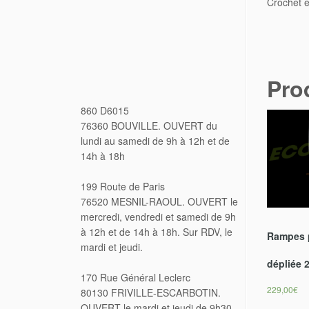
Pro
860 D6015
76360 BOUVILLE. OUVERT du
lundi au samedi de 9h à 12h et de
14h à 18h
199 Route de Paris
76520 MESNIL-RAOUL. OUVERT le
Rampes p
mercredi, vendredi et samedi de 9h
à 12h et de 14h à 18h. Sur RDV, le
dépliée 2
mardi et jeudi.
229,00
€
170 Rue Général Leclerc
80130 FRIVILLE-ESCARBOTIN.
Ajoute
OUVERT le mardi et jeudi de 9h30