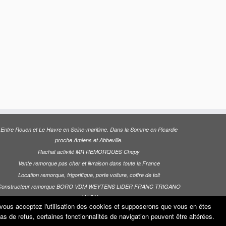
Entre Rouen et Le Havre en Seine-maritime. Dans la Somme en Picardie
proche Amiens et Abbeville.
Rachat activité MR REMORQUES Chepy
Vente remorque pas cher et livraison dans toute la France
Location remorque, frigorifique, porte voiture, coffre de toit
Constructeur remorque BORO VDM WEYTENS LIDER FRANC TRIGANO
JALON
e vous acceptez l'utilisation des cookies et supposerons que vous en êtes
 cas de refus, certaines fonctionnalités de navigation peuvent être altérées.