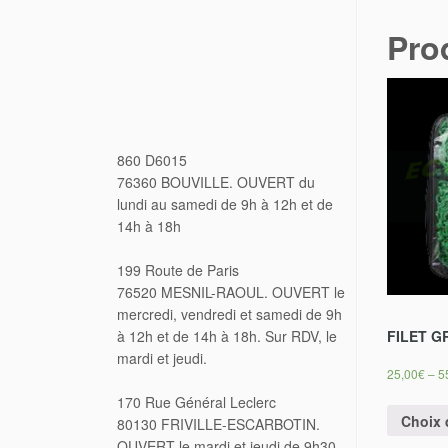
Pro
860 D6015
76360 BOUVILLE. OUVERT du
lundi au samedi de 9h à 12h et de
14h à 18h
199 Route de Paris
76520 MESNIL-RAOUL. OUVERT le
mercredi, vendredi et samedi de 9h
FILET G
à 12h et de 14h à 18h. Sur RDV, le
mardi et jeudi.
25,00
€
–
5
170 Rue Général Leclerc
Choix 
80130 FRIVILLE-ESCARBOTIN.
OUVERT le mardi et jeudi de 9h30