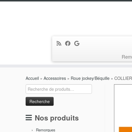
Rem
Passer
au
Accueil
»
Accessoires
»
Roue jockey/Béquille
»
COLLIER
contenu
Recherche
pour :
Nos produits
Remorques