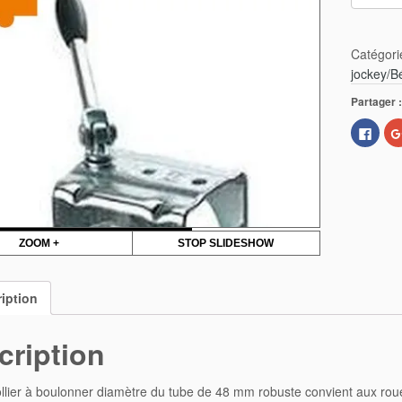
Catég
jockey/Bé
Partager 
Cliqu
pour
parta
sur
Face
dans
une
nouve
fenêt
ZOOM +
STOP SLIDESHOW
iption
cription
ollier à boulonner diamètre du tube de 48 mm robuste convient aux roue