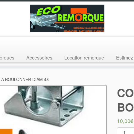
orques
Accessoires
Location remorque
Estimez 
 A BOULONNER DIAM 48
CO
BO
10,00
€