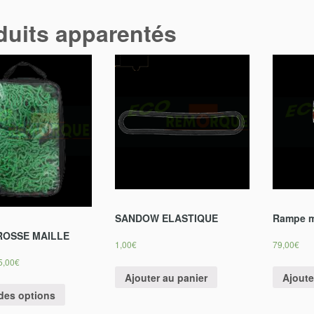
duits apparentés
SANDOW ELASTIQUE
Rampe m
ROSSE MAILLE
1,00
€
79,00
€
5,00
€
Ajouter au panier
Ajoute
des options