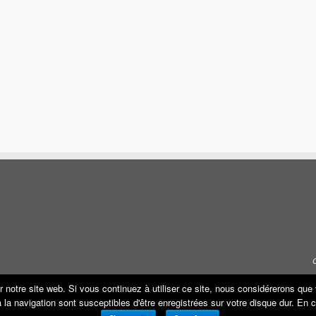
r notre site web. Si vous continuez à utiliser ce site, nous considérerons qu
s à la navigation sont susceptibles d'être enregistrées sur votre disque dur. En
·
© 2026
ECO REMORQUE
·
Propulsé par
·
Réalisé avec the
Thème Customizr
·