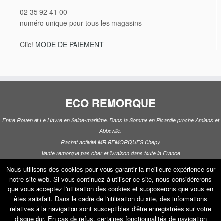
02 35 92 41 00
numéro unique pour tous les magasins
Clic!
MODE DE PAIEMENT
ECO REMORQUE
Entre Rouen et Le Havre en Seine-maritime. Dans la Somme en Picardie proche Amiens et
Abbeville.
Rachat activité MR REMORQUES Chepy
Vente remorque pas cher et livraison dans toute la France
Location remorque, frigorifique, porte voiture, coffre de toit
Nous utilisons des cookies pour vous garantir la meilleure expérience sur
Constructeur remorque BORO VDM WEYTENS LIDER FRANC TRIGANO JALON
notre site web. Si vous continuez à utiliser ce site, nous considérerons
que vous acceptez l'utilisation des cookies et supposerons que vous en
êtes satisfait. Dans le cadre de l'utilisation du site, des informations
relatives à la navigation sont susceptibles d'être enregistrées sur votre
disque dur. En cas de refus, certaines fonctionnalités de navigation
·
© 2026
ECO REMORQUE
·
Propulsé par
·
Réalisé avec the
Thème Customizr