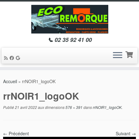
📞 02 35 92 41 00
Passer
au
Accueil
»
rrNOIR1_logoOK
contenu
rrNOIR1_logoOK
Publié
21 avril 2022
aux dimensions
576 × 391
dans
rrNOIR1_logoOK
.
← Précédent
Suivant →