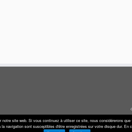
r notre site web. Si vous continuez à utiliser ce site, nous considérerons qu
s à la navigation sont susceptibles d'être enregistrées sur votre disque dur. En
·
© 2026
ECO REMORQUE
·
Propulsé par
·
Réalisé avec the
Thème Customizr
·