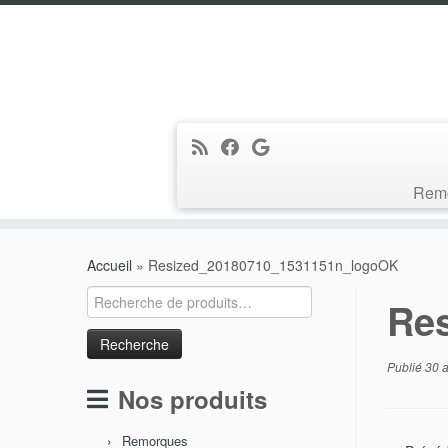
Rem
Passer
au
Accueil
»
Resized_20180710_1531151n_logoOK
contenu
Recherche
Re
pour :
Publié
30 a
Nos produits
Remorques