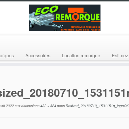
orques
Accessoires
Location remorque
Estimez 
sized_20180710_153115
vril 2022
aux dimensions
432 × 324
dans
Resized_20180710_1531151n_logoOK