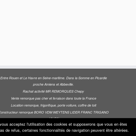
Entre Rouen et Le Havre en Seine-maritime. Dans la Somme en Picardie
proche Amiens et Abbeville.
Rachat activité MR REMORQUES Chepy
Vente remorque pas cher et livraison dans toute la France
Location remorque, frigorifique, porte voiture, coffre de toit
Constructeur remorque BORO VDM WEYTENS LIDER FRANC TRIGANO
JALON
e vous acceptez l'utilisation des cookies et supposerons que vous en êtes
 cas de refus, certaines fonctionnalités de navigation peuvent être altérées.