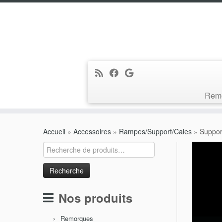
Rem
Passer
au
Accueil
»
Accessoires
»
Rampes/Support/Cales
»
Suppor
contenu
Recherche
pour :
Nos produits
Remorques