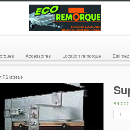
orques
Accessoires
Location remorque
Estimez 
t RS latérale
Sup
69,00
€