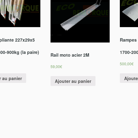
liante 227x29x5
Rampes 
00-900kg (la paire)
1700-200
Rail moto acier 2M
500,00
€
59,00
€
r au panier
Ajoute
Ajouter au panier