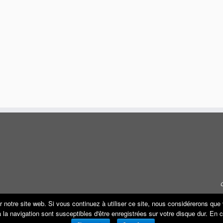
r notre site web. Si vous continuez à utiliser ce site, nous considérerons qu
s à la navigation sont susceptibles d'être enregistrées sur votre disque dur. En
·
© 2026
ECO REMORQUE
·
Propulsé par
·
Réalisé avec the
Thème Customizr
·