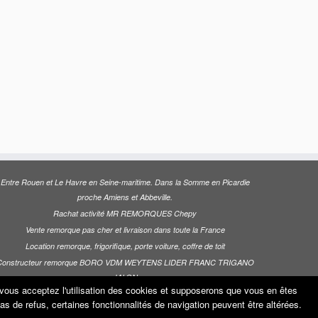
Entre Rouen et Le Havre en Seine-maritime. Dans la Somme en Picardie
proche Amiens et Abbeville.
Rachat activité MR REMORQUES Chepy
Vente remorque pas cher et livraison dans toute la France
Location remorque, frigorifique, porte voiture, coffre de toit
Constructeur remorque BORO VDM WEYTENS LIDER FRANC TRIGANO
JALON
e vous acceptez l'utilisation des cookies et supposerons que vous en êtes
 cas de refus, certaines fonctionnalités de navigation peuvent être altérées.