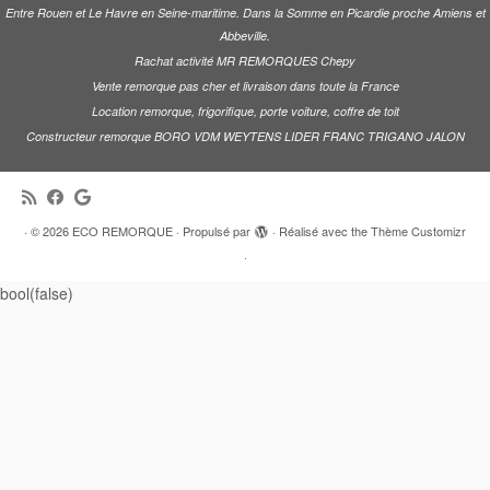
Rachat activité MR REMORQUES Chepy
Vente remorque pas cher et livraison dans toute la France
Location remorque, frigorifique, porte voiture, coffre de toit
Constructeur remorque BORO VDM WEYTENS LIDER FRANC TRIGANO JALON
·
© 2026
ECO REMORQUE
·
Propulsé par
·
Réalisé avec the
Thème Customizr
·
bool(false)