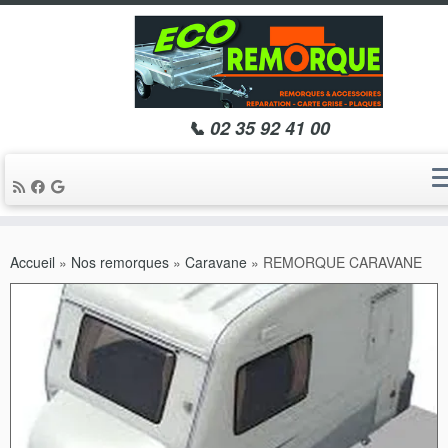
📞 02 35 92 41 00
Passer
au
Accueil
»
Nos remorques
»
Caravane
»
REMORQUE CARAVANE
contenu