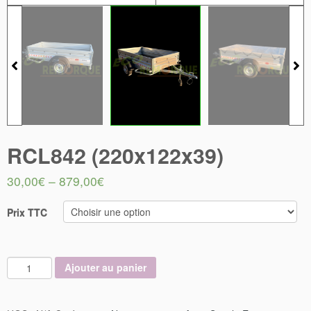
RCL842 (220x122x39)
30,00
€
–
879,00
€
Prix TTC
Ajouter au panier