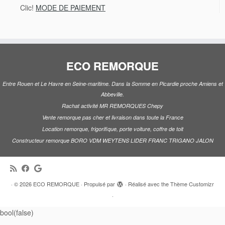
Clic!
MODE DE PAIEMENT
ECO REMORQUE
Entre Rouen et Le Havre en Seine-maritime. Dans la Somme en Picardie proche Amiens et
Abbeville.
Rachat activité MR REMORQUES Chepy
Vente remorque pas cher et livraison dans toute la France
Location remorque, frigorifique, porte voiture, coffre de toit
Constructeur remorque BORO VDM WEYTENS LIDER FRANC TRIGANO JALON
·
© 2026
ECO REMORQUE
·
Propulsé par
·
Réalisé avec the
Thème Customizr
·
bool(false)