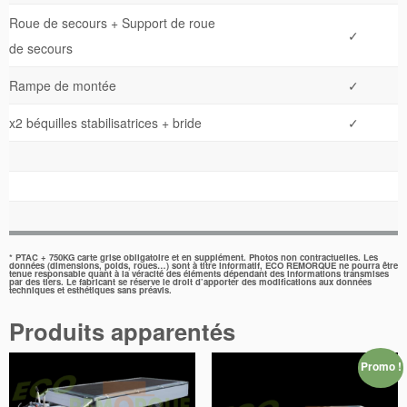
Roue de secours + Support de roue
✓
de secours
Rampe de montée
✓
x2 béquilles stabilisatrices + bride
✓
* PTAC + 750KG carte grise obligatoire et en supplément. Photos non contractuelles. Les
données (dimensions, poids, roues…) sont à titre informatif, ECO REMORQUE ne pourra être
tenue responsable quant à la véracité des éléments dépendant des informations transmises
par des tiers. Le fabricant se réserve le droit d’apporter des modifications aux données
techniques et esthétiques sans préavis.
Produits apparentés
Promo !