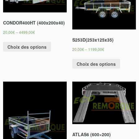
CONDOR400HT (400x200x40)
20,00
€
–
4499,00
€
S253D(253x125x35)
Choix des options
20,00
€
–
1199,00
€
Choix des options
ATLAS6 (600×200)