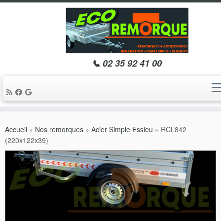
📞 02 35 92 41 00
Passer
au
Accueil
»
Nos remorques
»
Acier Simple Essieu
»
RCL842
contenu
(220x122x39)