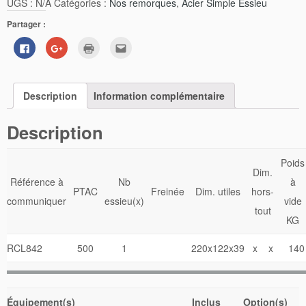
UGS :
N/A
Catégories :
Nos remorques
,
Acier Simple Essieu
Partager :
Cliquez
Cliquez
Cliquer
Cliquez
pour
pour
pour
pour
partager
partager
imprimer(ouvre
envoyer
sur
sur
dans
par
Facebook(ouvre
Google+
une
e-
dans
(ouvre
nouvelle
mail
Description
une
dans
Information complémentaire
fenêtre)
à
nouvelle
une
un
fenêtre)
nouvelle
ami(ouvre
fenêtre)
dans
Description
une
nouvelle
fenêtre)
Poids
Dim.
Référence à
Nb
à
PTAC
Freinée
Dim. utiles
hors-
communiquer
essieu(x)
vide
tout
KG
RCL842
500
1
220x122x39
x x
140
Équipement(s)
Inclus
Option(s)