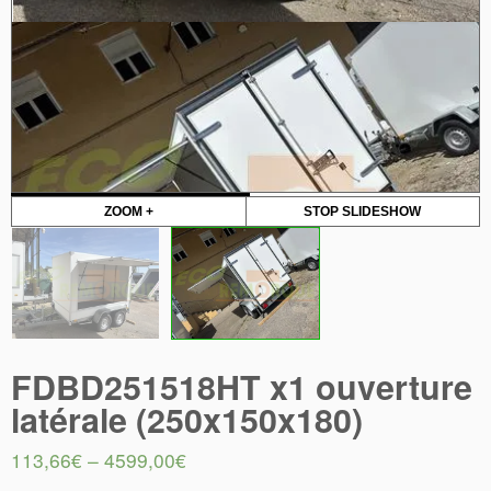
ZOOM +
STOP SLIDESHOW
FDBD251518HT x1 ouverture
latérale (250x150x180)
113,66
€
–
4599,00
€