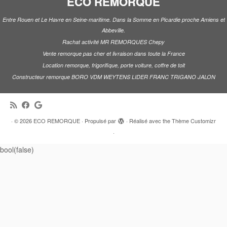
ECO REMORQUE
Entre Rouen et Le Havre en Seine-maritime. Dans la Somme en Picardie proche Amiens et
Abbeville.
Rachat activité MR REMORQUES Chepy
Vente remorque pas cher et livraison dans toute la France
Location remorque, frigorifique, porte voiture, coffre de toit
Constructeur remorque BORO VDM WEYTENS LIDER FRANC TRIGANO JALON
·
© 2026
ECO REMORQUE
·
Propulsé par
·
Réalisé avec the
Thème Customizr
·
bool(false)