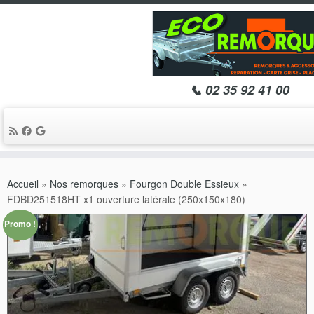
📞 02 35 92 41 00
Passer
au
Accueil
»
Nos remorques
»
Fourgon Double Essieux
»
contenu
FDBD251518HT x1 ouverture latérale (250x150x180)
Promo !