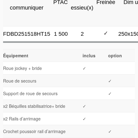
PTAC
Freinée
Dim u
communiquer
essieu(x)
FDBD251518HT15
1 500
2
✓
250x15
Équipement
inclus
option
Roue jockey + bride
✓
Roue de secours
✓
Support de roue de secours
✓
x2 Béquilles stabilisatrice+ bride
✓
x2 Rails d’arrimage
✓
Crochet poussoir rail d’arrimage
✓