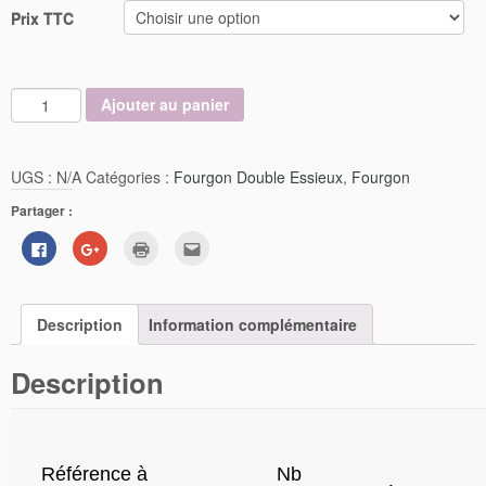
Prix TTC
Ajouter au panier
UGS :
N/A
Catégories :
Fourgon Double Essieux
,
Fourgon
Partager :
Cliquez
Cliquez
Cliquer
Cliquez
pour
pour
pour
pour
partager
partager
imprimer(ouvre
envoyer
sur
sur
dans
par
Facebook(ouvre
Google+
une
e-
dans
(ouvre
nouvelle
mail
Description
une
dans
Information complémentaire
fenêtre)
à
nouvelle
une
un
fenêtre)
nouvelle
ami(ouvre
fenêtre)
dans
Description
une
nouvelle
fenêtre)
Référence à
Nb