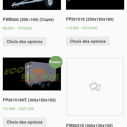
FP251518 (250x150x180)
FWB200 (200×100) (Copie)
113,66
€
–
5479,00
€
99,00
€
–
1579,00
€
Choix des options
Choix des options
Promo !
FP301515HT (305x150x150)
107,66
€
–
6227,00
€
Choix des options
FW0031S (300x130x150)