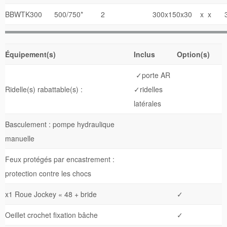
BBWTK300
500/750*
2
300x150x30
x x
Équipement(s)
Inclus
Option(s)
✓porte AR
Ridelle(s) rabattable(s) :
✓ridelles
latérales
Basculement : pompe hydraulique
manuelle
Feux protégés par encastrement :
protection contre les chocs
x1 Roue Jockey « 48 + bride
✓
Oeillet crochet fixation bâche
✓