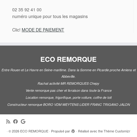
02 35 92 41 00
numéro unique pour tous les magasins
Clic!
MODE DE PAIEMENT
ECO REMORQUE
Entre Rouen et Le Havre en Seine-maritime. Dans la Somme en Picardie proche Amiens et
Abbeville.
Rachat activité MR REMORQUES Chepy
Vente remorque pas cher et livraison dans toute la France
Location remorque, frigorifique, porte voiture, coffre de toit
Constructeur remorque BORO VDM WEYTENS LIDER FRANC TRIGANO JALON
·
© 2026
ECO REMORQUE
·
Propulsé par
·
Réalisé avec the
Thème Customizr