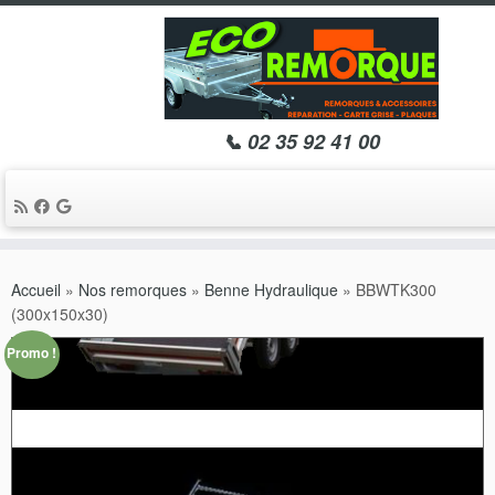
📞 02 35 92 41 00
Passer
au
Accueil
»
Nos remorques
»
Benne Hydraulique
»
BBWTK300
contenu
(300x150x30)
Promo !