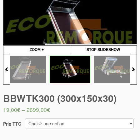
ZOOM +
STOP SLIDESHOW
BBWTK300 (300x150x30)
19,00
€
–
2699,00
€
Prix TTC