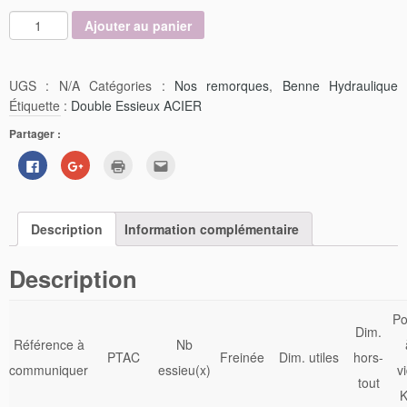
Ajouter au panier
UGS :
N/A
Catégories :
Nos remorques
,
Benne Hydraulique
Étiquette :
Double Essieux ACIER
Partager :
Cliquez
Cliquez
Cliquer
Cliquez
pour
pour
pour
pour
partager
partager
imprimer(ouvre
envoyer
sur
sur
dans
par
Facebook(ouvre
Google+
une
e-
dans
(ouvre
nouvelle
mail
Description
une
dans
Information complémentaire
fenêtre)
à
nouvelle
une
un
fenêtre)
nouvelle
ami(ouvre
fenêtre)
dans
Description
une
nouvelle
fenêtre)
Po
Dim.
Référence à
Nb
PTAC
Freinée
Dim. utiles
hors-
communiquer
essieu(x)
v
tout