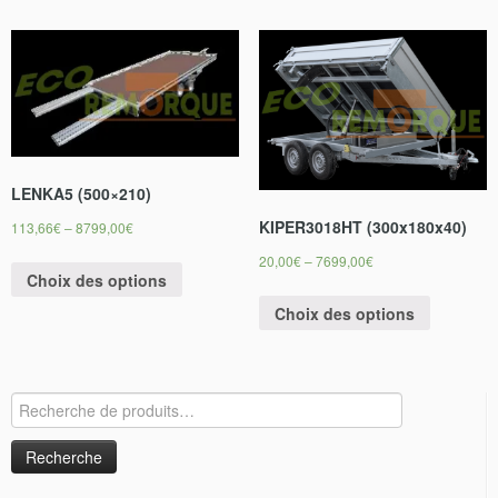
LENKA5 (500×210)
KIPER3018HT (300x180x40)
113,66
€
–
8799,00
€
20,00
€
–
7699,00
€
Choix des options
Choix des options
Recherche
pour :