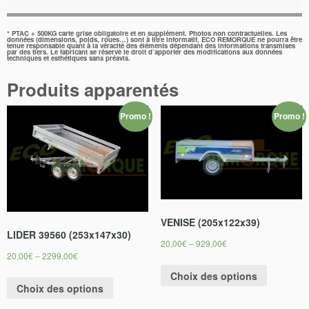
* PTAC + 500KG carte grise obligatoire et en supplément. Photos non contractuelles. Les
données (dimensions, poids, roues…) sont à titre informatif, ECO REMORQUE ne pourra être
tenue responsable quant à la véracité des éléments dépendant des informations transmises
par des tiers. Le fabricant se réserve le droit d’apporter des modifications aux données
techniques et esthétiques sans préavis.
Produits apparentés
Promo !
Promo !
VENISE (205x122x39)
LIDER 39560 (253x147x30)
20,00
€
–
929,00
€
20,00
€
–
2299,00
€
Choix des options
Choix des options