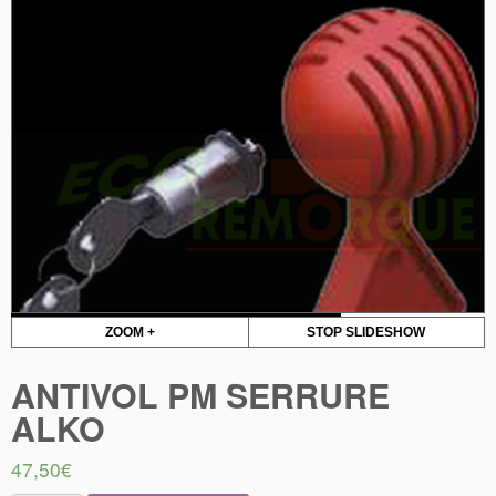
ZOOM +
STOP SLIDESHOW
ANTIVOL PM SERRURE
ALKO
47,50
€