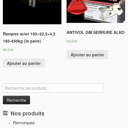
ANTIVOL GM SERRURE ALKO
Rampes acier 150×22,5×4,5
180-450kg (la paire)
69,00
€
89,00
€
Ajouter au panier
Ajouter au panier
Recherche
pour :
Nos produits
Remorques