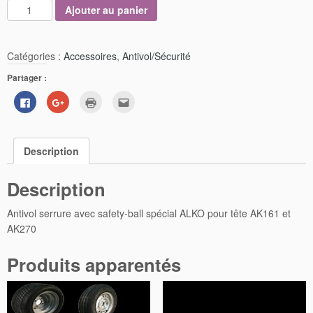
Ajouter au panier
Catégories :
Accessoires
,
Antivol/Sécurité
Partager :
Cliquez
Cliquez
Cliquer
Cliquez
pour
pour
pour
pour
partager
partager
imprimer(ouvre
envoyer
sur
sur
dans
par
Facebook(ouvre
Google+
une
e-
dans
(ouvre
nouvelle
mail
Description
une
dans
fenêtre)
à
nouvelle
une
un
fenêtre)
nouvelle
ami(ouvre
fenêtre)
dans
Description
une
nouvelle
fenêtre)
Antivol serrure avec safety-ball spécial ALKO pour tête AK161 et
AK270
Produits apparentés