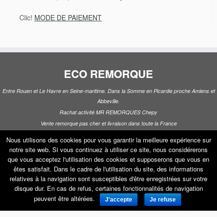
Clic!
MODE DE PAIEMENT
ECO REMORQUE
Entre Rouen et Le Havre en Seine-maritime. Dans la Somme en Picardie proche Amiens et
Abbeville.
Rachat activité MR REMORQUES Chepy
Vente remorque pas cher et livraison dans toute la France
Location remorque, frigorifique, porte voiture, coffre de toit
Nous utilisons des cookies pour vous garantir la meilleure expérience sur
Constructeur remorque BORO VDM WEYTENS LIDER FRANC TRIGANO JALON
notre site web. Si vous continuez à utiliser ce site, nous considérerons
que vous acceptez l'utilisation des cookies et supposerons que vous en
êtes satisfait. Dans le cadre de l'utilisation du site, des informations
relatives à la navigation sont susceptibles d'être enregistrées sur votre
·
© 2026
ECO REMORQUE
·
Propulsé par
·
Réalisé avec the
Thème Customizr
disque dur. En cas de refus, certaines fonctionnalités de navigation
peuvent être altérées.
·
J'accepte
Je refuse
bool(false)