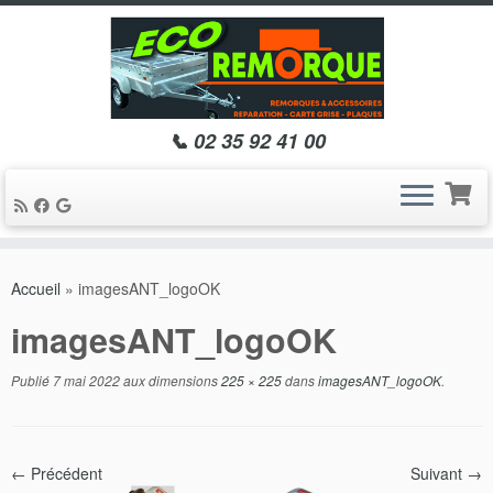
📞 02 35 92 41 00
Passer
au
Accueil
»
imagesANT_logoOK
contenu
imagesANT_logoOK
Publié
7 mai 2022
aux dimensions
225 × 225
dans
imagesANT_logoOK
.
← Précédent
Suivant →