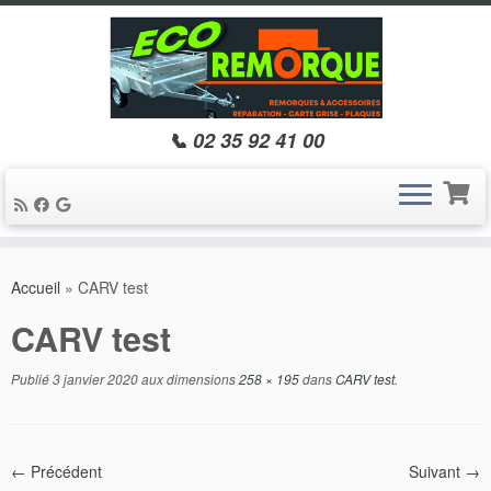
📞 02 35 92 41 00
Passer
au
Accueil
»
CARV test
contenu
CARV test
Publié
3 janvier 2020
aux dimensions
258 × 195
dans
CARV test
.
← Précédent
Suivant →