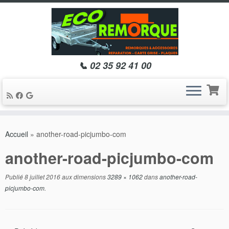
📞 02 35 92 41 00
Passer
au
Accueil
»
another-road-picjumbo-com
contenu
another-road-picjumbo-com
Publié
8 juillet 2016
aux dimensions
3289 × 1062
dans
another-road-
picjumbo-com
.