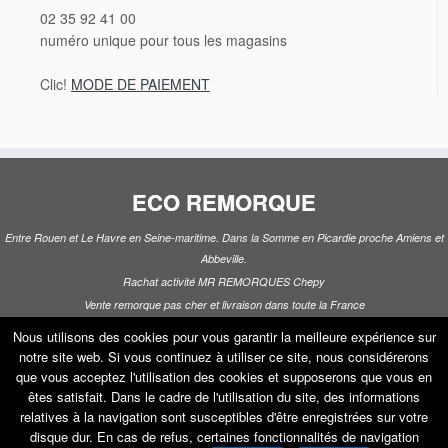
02 35 92 41 00
numéro unique pour tous les magasins
Clic!
MODE DE PAIEMENT
ECO REMORQUE
Entre Rouen et Le Havre en Seine-maritime. Dans la Somme en Picardie proche Amiens et
Abbeville.
Rachat activité MR REMORQUES Chepy
Vente remorque pas cher et livraison dans toute la France
Location remorque, frigorifique, porte voiture, coffre de toit
Nous utilisons des cookies pour vous garantir la meilleure expérience sur
Constructeur remorque BORO VDM WEYTENS LIDER FRANC TRIGANO JALON
notre site web. Si vous continuez à utiliser ce site, nous considérerons
que vous acceptez l'utilisation des cookies et supposerons que vous en
êtes satisfait. Dans le cadre de l'utilisation du site, des informations
relatives à la navigation sont susceptibles d'être enregistrées sur votre
disque dur. En cas de refus, certaines fonctionnalités de navigation
·
© 2026
ECO REMORQUE
·
Propulsé par
·
Réalisé avec the
Thème Customizr