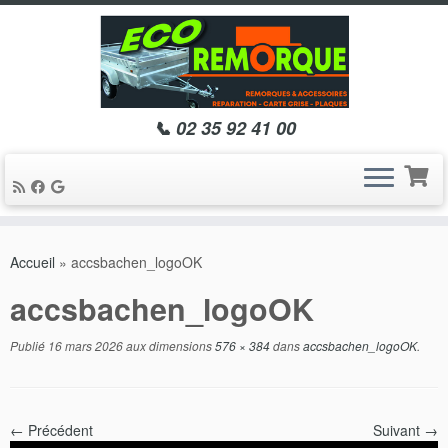
📞 02 35 92 41 00
Passer
au
Accueil
»
accsbachen_logoOK
contenu
accsbachen_logoOK
Publié
16 mars 2026
aux dimensions
576 × 384
dans
accsbachen_logoOK
.
← Précédent
Suivant →