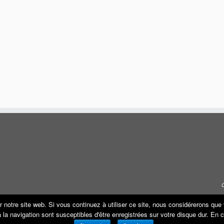
r notre site web. Si vous continuez à utiliser ce site, nous considérerons qu
s à la navigation sont susceptibles d'être enregistrées sur votre disque dur. En
·
© 2026
ECO REMORQUE
·
Propulsé par
·
Réalisé avec the
Thème Customizr
·