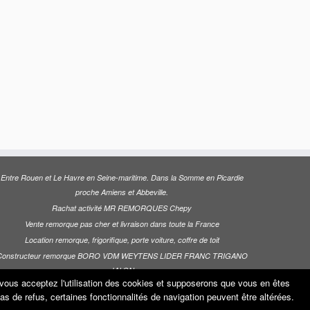
Entre Rouen et Le Havre en Seine-maritime. Dans la Somme en Picardie
proche Amiens et Abbeville.
Rachat activité MR REMORQUES Chepy
Vente remorque pas cher et livraison dans toute la France
Location remorque, frigorifique, porte voiture, coffre de toit
Constructeur remorque BORO VDM WEYTENS LIDER FRANC TRIGANO
JALON
e vous acceptez l'utilisation des cookies et supposerons que vous en êtes
 cas de refus, certaines fonctionnalités de navigation peuvent être altérées.