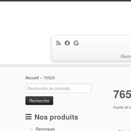
Rem
Passer
au
Accueil
»
76520
contenu
Recherche
76
pour :
Publié
30 
Nos produits
Remorques