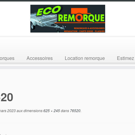
orques
Accessoires
Location remorque
Estimez 
520
mars 2023
aux dimensions
625 × 245
dans
76520
.