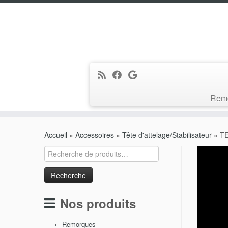
Rem
Passer
au
Accueil
»
Accessoires
»
Tête d'attelage/Stabilisateur
»
TE
contenu
Recherche
pour :
Nos produits
Remorques