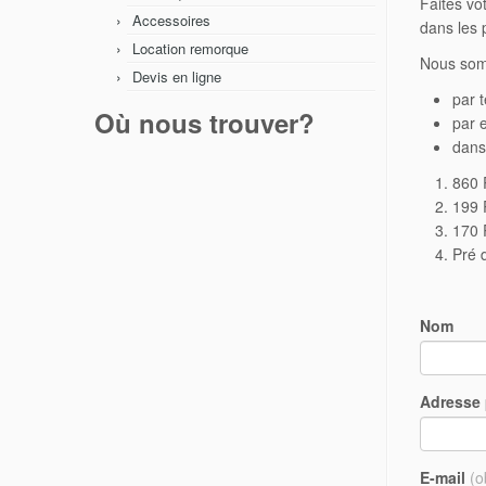
Faites v
Accessoires
dans les p
Location remorque
Nous som
Devis en ligne
par 
Où nous trouver?
par e
dans
860 
199 
170 
Pré 
Nom
Adresse 
E-mail
(o