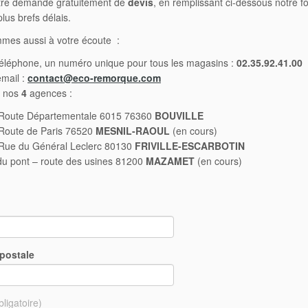
otre demande gratuitement de
devis
, en remplissant ci-dessous notre fo
lus brefs délais.
mes aussi à votre écoute :
téléphone, un numéro unique pour tous les magasins :
02.35.92.41.00
mail :
contact@eco-remorque.com
 nos
4
agences :
Route Départementale 6015 76360
BOUVILLE
Route de Paris 76520
MESNIL-RAOUL
(en cours)
Rue du Général Leclerc 80130
FRIVILLE-ESCARBOTIN
du pont – route des usines 81200
MAZAMET
(en cours)
postale
bligatoire)