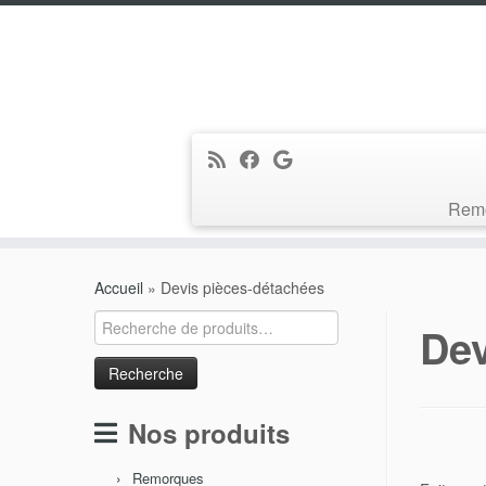
Rem
Passer
au
Accueil
»
Devis pièces-détachées
contenu
Recherche
Dev
pour :
Nos produits
Remorques